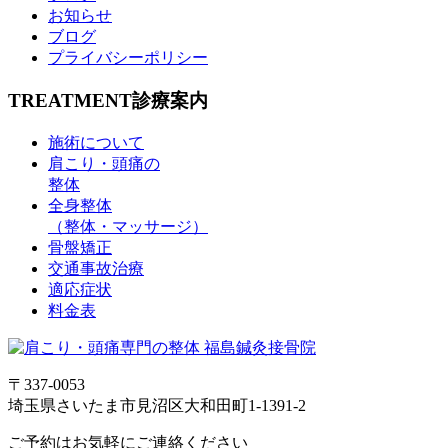
お知らせ
ブログ
プライバシーポリシー
TREATMENT
診療案内
施術について
肩こり・頭痛の
整体
全身整体
（整体・マッサージ）
骨盤矯正
交通事故治療
適応症状
料金表
〒337-0053
埼玉県さいたま市見沼区大和田町1-1391-2
ご予約はお気軽にご連絡ください