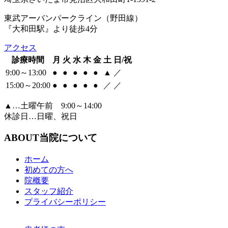
東武アーバンパークライン（野田線）
『大和田駅』より徒歩4分
アクセス
診療時間
月
火
水
木
金
土
日/祝
9:00～13:00
●
●
●
●
●
▲
／
15:00～20:00
●
●
●
●
●
／
／
▲…土曜午前 9:00～14:00
休診日…日曜、祝日
ABOUT
当院について
ホーム
初めての方へ
院概要
スタッフ紹介
プライバシーポリシー